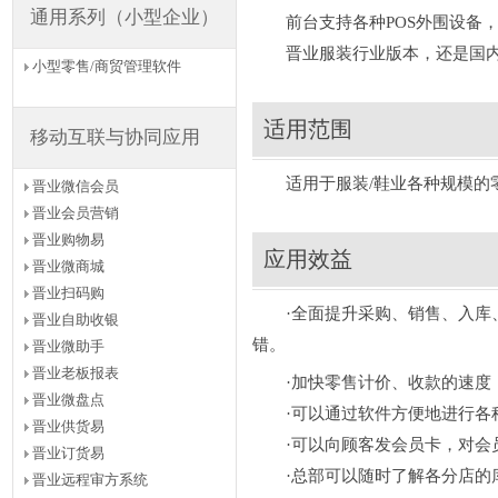
通用系列（小型企业）
前台支持各种POS外围设备，
晋业服装行业版本，还是国内
小型零售/商贸管理软件
适用范围
移动互联与协同应用
适用于服装/鞋业各种规模的零
晋业微信会员
晋业会员营销
晋业购物易
应用效益
晋业微商城
晋业扫码购
·全面提升采购、销售、入库、
晋业自助收银
错。
晋业微助手
晋业老板报表
·加快零售计价、收款的速度，
晋业微盘点
·可以通过软件方便地进行各种
晋业供货易
·可以向顾客发会员卡，对会员
晋业订货易
·总部可以随时了解各分店的库
晋业远程审方系统