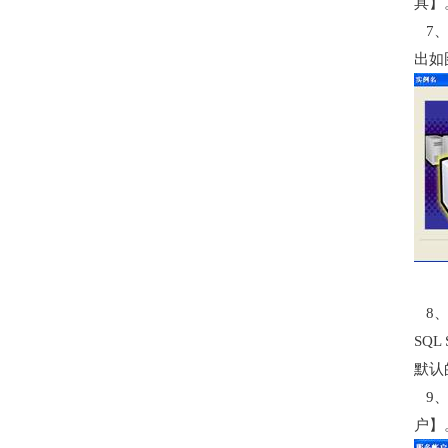
具】
7、
出如
8、
SQL
默认
9、
户】