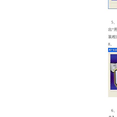
5、
出“
装程
8。
6、