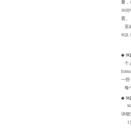
量，
30
置。
至此
SQL 
◆
SQ
个人版
Ed
一些
每个
◆
SQ
S
详细
1